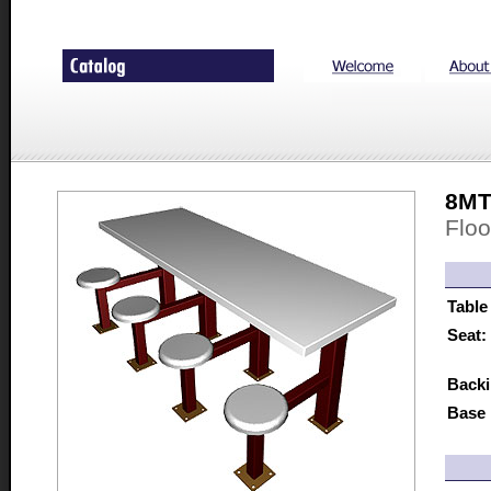
8MT
Floo
Table
Seat:
Backi
Base 