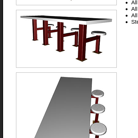
Al
Al
Al
St