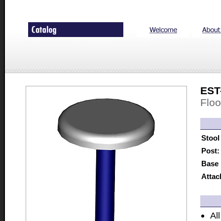
EST
Flo
Stool
Post:
Base 
Attac
Al