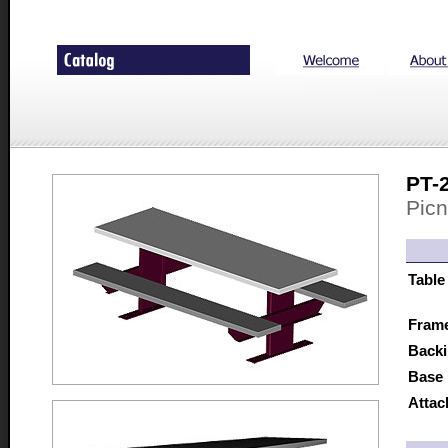
PT-
Picn
Table
Fram
Backi
Base 
Attac